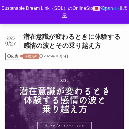
Sustanable Dream Link（SDL）のOnlineStoreがOpen！
非表
Japanese
▼
示
ホーム
潜在意識
潜在意識が変わるときに体験する
2025
9/27
感情の波とその乗り越え方
広告
2025年10月5日
潜在意識