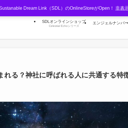
Sustanable Dream Link（SDL）のOnlineStoreがOpen！
非表
SDLオンラインショップ
エンジェルナンバ
Celestial Echoシリーズ
まれる？神社に呼ばれる人に共通する特