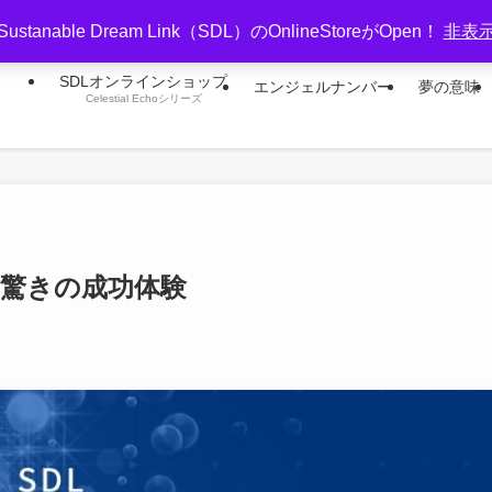
Sustanable Dream Link（SDL）のOnlineStoreがOpen！
非表
SDLオンラインショップ
エンジェルナンバー
夢の意味
Celestial Echoシリーズ
驚きの成功体験