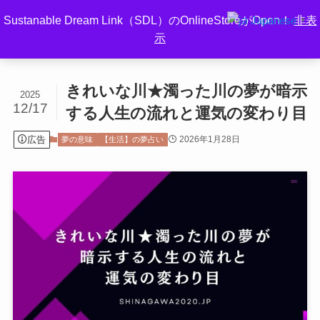
Sustanable Dream Link（SDL）のOnlineStoreがOpen！
非表
Japanese
▼
示
ホーム
夢の意味
【生活】の夢占い
きれいな川★濁った川の夢が暗示
2025
12/17
する人生の流れと運気の変わり目
広告
2026年1月28日
夢の意味
【生活】の夢占い