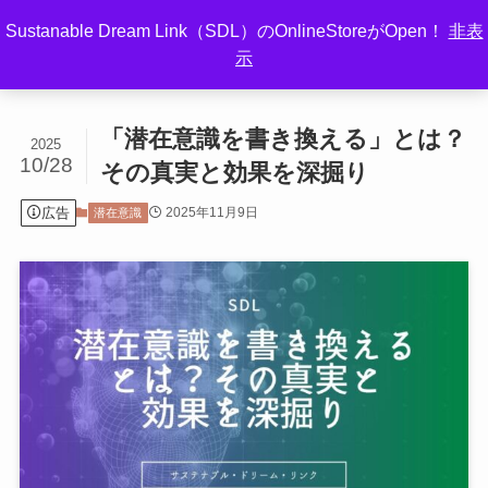
Sustanable Dream Link（SDL）のOnlineStoreがOpen！
非表
示
ホーム
潜在意識
「潜在意識を書き換える」とは？
2025
10/28
その真実と効果を深掘り
広告
2025年11月9日
潜在意識