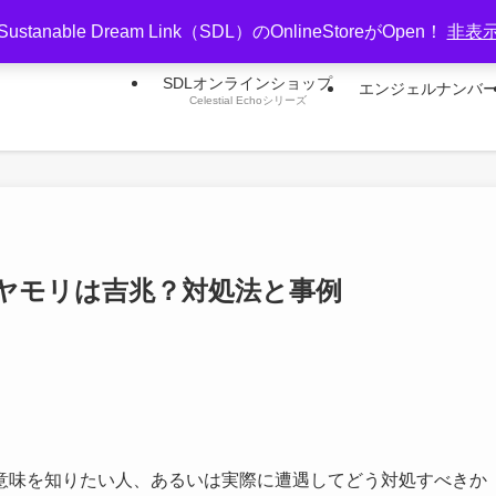
Sustanable Dream Link（SDL）のOnlineStoreがOpen！
非表
SDLオンラインショップ
エンジェルナンバ
Celestial Echoシリーズ
ヤモリは吉兆？対処法と事例
意味を知りたい人、あるいは実際に遭遇してどう対処すべきか