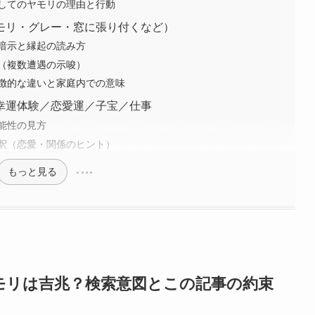
してのヤモリの理由と行動
モリ・グレー・窓に張り付くなど）
暗示と縁起の読み方
（複数遭遇の示唆）
徴的な違いと家庭内での意味
幸運体験／恋愛運／子宝／仕事
能性の見方
釈（恋愛・関係のヒント）
もっと見る
モリは吉兆？検索意図とこの記事の約束