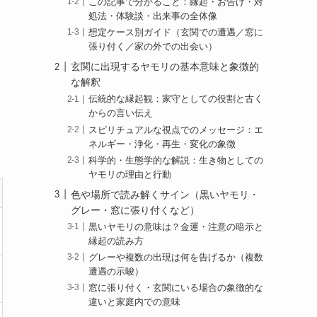
この記事で分かること：縁起・お告げ・対
処法・体験談・出来事の全体像
想定ケース別ガイド（玄関での遭遇／窓に
張り付く／家の外での出会い）
玄関に出現するヤモリの基本意味と象徴的
な解釈
伝統的な縁起観：家守としての役割と古く
からの言い伝え
スピリチュアルな視点でのメッセージ：エ
ネルギー・浄化・再生・変化の象徴
科学的・生態学的な解説：生き物としての
ヤモリの理由と行動
色や場所で読み解くサイン（黒いヤモリ・
グレー・窓に張り付くなど）
黒いヤモリの意味は？金運・注意の暗示と
縁起の読み方
グレーや複数の出現は何を告げるか（複数
遭遇の示唆）
窓に張り付く・玄関にいる場合の象徴的な
違いと家庭内での意味