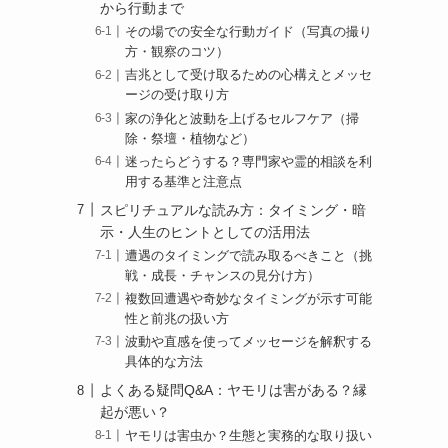
から行動まで
その場での安全な行動ガイド（写真の撮り
方・観察のコツ）
吉兆として受け取るための心構えとメッセ
ージの受け取り方
家の浄化と波動を上げるセルフケア（掃
除・祭壇・植物など）
迷ったらどうする？専門家や霊的相談を利
用する基準と注意点
スピリチュアルな読み方：タイミング・暗
示・人生のヒントとしての活用法
遭遇のタイミングで読み取るべきこと（挑
戦・成長・チャンスの見分け方）
複数回遭遇や奇妙なタイミングが示す可能
性と前兆の扱い方
波動や直感を使ってメッセージを解釈する
具体的な方法
よくある疑問Q&A：ヤモリは害がある？縁
起が悪い？
ヤモリは害虫か？生態と実務的な取り扱い