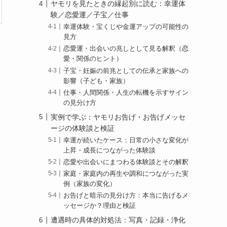
ヤモリを見たときの縁起別に読む：幸運体
験／恋愛運／子宝／仕事
幸運体験・宝くじや金運アップの可能性の
見方
恋愛運・出会いの兆しとして見る解釈（恋
愛・関係のヒント）
子宝・妊娠の前兆としての伝承と家族への
影響（子ども・家族）
仕事・人間関係・人生の転機を示すサイン
の見分け方
実例で学ぶ：ヤモリお告げ・お告げメッセ
ージの体験談と検証
幸運が続いたケース：日常の小さな変化が
上昇・成長につながった体験談
恋愛や出会いにまつわる体験談とその解釈
家庭・家庭内の再生や調和につながった実
例（家族の変化）
お告げと暗示の見分け方：本当に告げるメ
ッセージか？理由と検証
遭遇時の具体的対処法：写真・記録・浄化