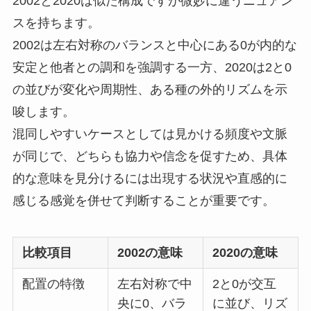
2002と2020は似た構成ですが微妙に違うニュアン
スを持ちます。
2002は左右対称のバランスと中心にある0が内的な
安定と他者との調和を強調する一方、2020は2と0
の並びが変化や周期性、ある種の外的リズムを示
唆します。
混同しやすいケースとしては見かける頻度や文脈
が同じで、どちらも協力や信念を促すため、具体
的な意味を見分けるには出現する状況や直感的に
感じる感覚を併せて判断することが重要です。
比較項目
2002の意味
2020の意味
配置の特徴
左右対称で中
2と0が交互
央に0、バラ
に並び、リズ