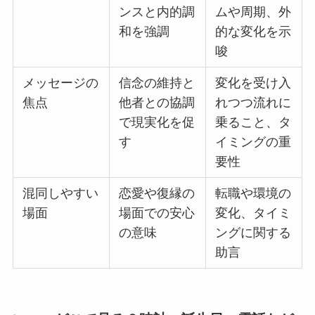
ンスと内的調
ムや周期、外
和を強調
的な変化を示
唆
メッセージの
信念の維持と
変化を受け入
焦点
他者との協調
れつつ流れに
で現実化を促
乗ること、タ
す
イミングの重
要性
混同しやすい
恋愛や復縁の
転職や環境の
場面
場面での安心
変化、タイミ
の意味
ングに関する
助言