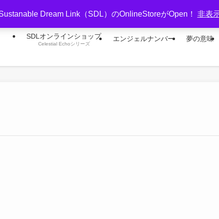
Sustanable Dream Link（SDL）のOnlineStoreがOpen！
非表
SDLオンラインショップ
エンジェルナンバー
夢の意味
Celestial Echoシリーズ