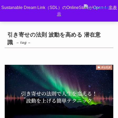
Sustanable Dream Link（SDL）のOnlineStoreがOpen！
非表
Japanese
▼
示
ホーム
引き寄せの法則 波動を高める 潜在意識
引き寄せの法則 波動を高める 潜在意
識
– tag –
潜在意識