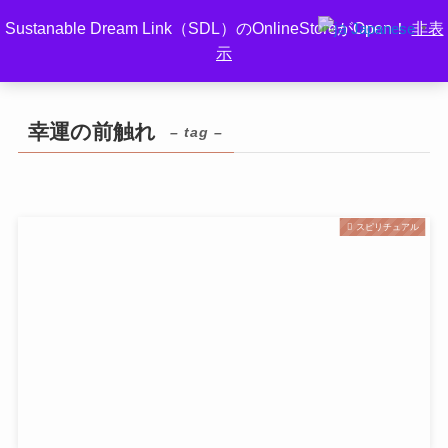
Sustanable Dream Link（SDL）のOnlineStoreがOpen！
非表
Japanese
▼
示
ホーム
幸運の前触れ
幸運の前触れ
– tag –
スピリチュアル