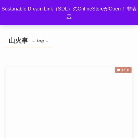
Sustanable Dream Link（SDL）のOnlineStoreがOpen！
非表
示
ホーム
山火事
山火事
– tag –
未分類