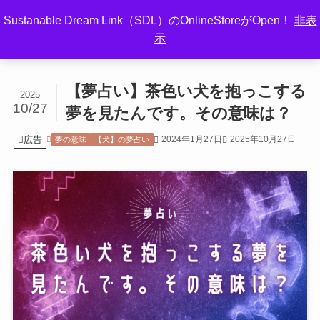
Sustanable Dream Link（SDL）のOnlineStoreがOpen！
非表
示
ホーム
夢の意味
【犬】の夢占い
【夢占い】茶色い犬を抱っこする
2025
10/27
夢を見たんです。その意味は？
広告
2024年1月27日
2025年10月27日
夢の意味
【犬】の夢占い