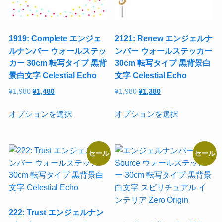
リ
リ
エ
エ
ー
ー
1919: Complete エンジェ
2121: Renew エンジェルナ
シ
シ
ルナンバー ウォールステッ
ンバー ウォールステッカー
ョ
ョ
カー 30cm 転写タイプ 黒背
30cm 転写タイプ 黒背景白
ン
ン
景白文字 Celestial Echo
文字 Celestial Echo
が
が
元
現
元
現
¥
1,980
¥
1,480
¥
1,980
¥
1,380
あ
あ
の
在
の
在
こ
こ
り
り
価
の
価
の
オプションを選択
オプションを選択
の
の
ま
ま
格
価
格
価
商
商
す。
す。
は
格
は
格
品
品
オ
オ
¥1,980
は
¥1,980
は
セール
セール
に
に
プ
プ
で
¥1,480
で
¥1,380
は
は
し
で
し
で
シ
シ
た。
す。
た。
す。
複
複
ョ
ョ
数
数
ン
ン
の
の
は
は
222: Trust エンジェルナン
バ
バ
商
商