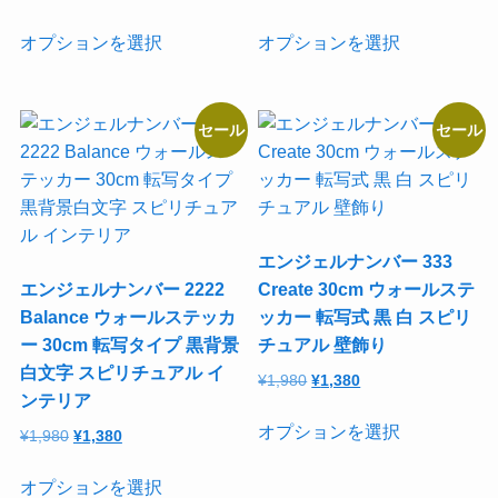
の
在
の
在
か
ー
が
が
こ
こ
価
の
価
の
オプションを選択
オプションを選択
ら
ジ
あ
あ
の
の
格
価
格
価
選
か
り
り
商
商
は
格
は
格
択
ら
ま
ま
品
品
¥1,980
は
¥1,980
は
セール
セール
で
選
す。
す。
に
に
で
¥1,380
で
¥1,480
き
択
オ
オ
は
は
し
で
し
で
た。
す。
た。
す。
ま
で
プ
プ
複
複
す
き
シ
シ
数
数
ま
ョ
ョ
の
の
エンジェルナンバー 333
す
ン
ン
バ
バ
エンジェルナンバー 2222
Create 30cm ウォールステ
は
は
リ
リ
Balance ウォールステッカ
ッカー 転写式 黒 白 スピリ
商
商
エ
エ
ー 30cm 転写タイプ 黒背景
チュアル 壁飾り
品
品
ー
ー
白文字 スピリチュアル イ
元
現
¥
1,980
¥
1,380
ペ
ペ
シ
シ
ンテリア
の
在
ー
ー
ョ
ョ
こ
価
の
オプションを選択
元
現
¥
1,980
¥
1,380
ジ
ジ
ン
ン
の
格
価
の
在
か
か
が
が
こ
商
は
格
価
の
オプションを選択
ら
ら
あ
あ
の
品