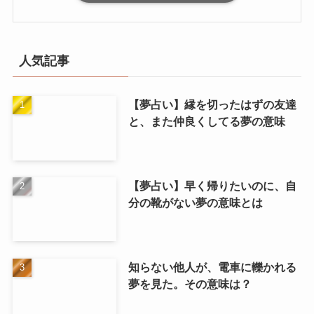
ン
ン
は
は
商
商
品
品
人気記事
ペ
ペ
ー
ー
【夢占い】縁を切ったはずの友達
ジ
ジ
と、また仲良くしてる夢の意味
か
か
ら
ら
選
選
択
択
【夢占い】早く帰りたいのに、自
で
で
分の靴がない夢の意味とは
き
き
ま
ま
す
す
知らない他人が、電車に轢かれる
夢を見た。その意味は？