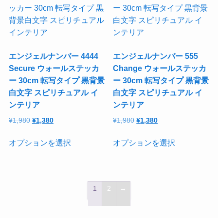
ま
オ
は
は
た。
す。
た。
す。
で
で
す。
プ
複
複
き
き
オ
シ
数
数
ま
ま
プ
ョ
の
の
す
す
シ
ン
バ
バ
エンジェルナンバー 4444
エンジェルナンバー 555
ョ
は
リ
リ
Secure ウォールステッカ
Change ウォールステッカ
ン
商
エ
エ
ー 30cm 転写タイプ 黒背景
ー 30cm 転写タイプ 黒背景
は
品
ー
ー
白文字 スピリチュアル イ
白文字 スピリチュアル イ
商
ペ
シ
シ
ンテリア
ンテリア
品
ー
ョ
ョ
元
現
元
現
¥
1,980
¥
1,380
¥
1,980
¥
1,380
ペ
ジ
ン
ン
の
在
の
在
ー
か
が
が
こ
こ
価
の
価
の
オプションを選択
オプションを選択
ジ
ら
あ
あ
の
の
格
価
格
価
か
選
り
り
商
商
は
格
は
格
ら
択
ま
ま
品
品
¥1,980
は
¥1,980
は
選
で
す。
す。
に
に
で
¥1,380
で
¥1,380
1
2
→
択
き
オ
オ
は
は
し
で
し
で
た。
す。
た。
す。
で
ま
プ
プ
複
複