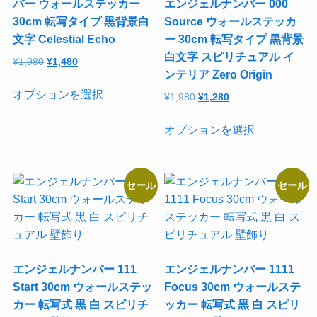
バー ウォールステッカー
エンジェルナンバー 000
リ
リ
品
品
30cm 転写タイプ 黒背景白
Source ウォールステッカ
エ
エ
ペ
ペ
文字 Celestial Echo
ー 30cm 転写タイプ 黒背景
ー
ー
ー
ー
白文字 スピリチュアル イ
元
現
¥
1,980
¥
1,480
シ
シ
ジ
ジ
ンテリア Zero Origin
の
在
ョ
ョ
こ
か
か
価
の
オプションを選択
元
現
¥
1,980
¥
1,280
ン
ン
の
ら
ら
格
価
の
在
が
が
商
こ
選
選
は
格
価
の
オプションを選択
あ
あ
品
の
択
択
¥1,980
は
格
価
り
り
に
商
で
で
で
¥1,480
は
格
ま
ま
は
品
し
で
き
き
¥1,980
は
た。
す。
セール
セール
す。
す。
複
に
ま
ま
で
¥1,280
オ
オ
数
は
し
で
す
す
た。
す。
プ
プ
の
複
シ
シ
バ
数
ョ
ョ
リ
の
エンジェルナンバー 111
エンジェルナンバー 1111
ン
ン
エ
バ
Start 30cm ウォールステッ
Focus 30cm ウォールステ
は
は
ー
リ
カー 転写式 黒 白 スピリチ
ッカー 転写式 黒 白 スピリ
商
商
シ
エ