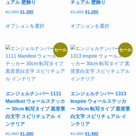
ュアル 壁飾り
チュアル 壁飾り
品
品
ョ
ー
元
現
元
現
¥
1,980
¥
1,380
¥
1,980
¥
1,280
ペ
ペ
ン
シ
の
在
の
在
ー
ー
が
ョ
こ
こ
価
の
価
の
オプションを選択
オプションを選択
ジ
ジ
あ
ン
の
の
格
価
格
価
か
か
り
が
商
商
は
格
は
格
ら
ら
ま
あ
品
品
¥1,980
は
¥1,980
は
セール
セール
選
選
す。
り
に
に
で
¥1,380
で
¥1,280
択
択
オ
ま
は
は
し
で
し
で
た。
す。
た。
す。
で
で
プ
す。
複
複
き
き
シ
オ
数
数
ま
ま
ョ
プ
の
の
す
す
ン
シ
バ
バ
エンジェルナンバー 1111
エンジェルナンバー 1313
は
ョ
リ
リ
Manifest ウォールステッカ
Inspire ウォールステッカ
商
ン
エ
エ
ー 30cm 転写タイプ 黒背景
ー 30cm 転写タイプ 黒背景
品
は
ー
ー
白文字 スピリチュアル イ
白文字 スピリチュアル イ
ペ
商
シ
シ
ンテリア
ンテリア
ー
品
ョ
ョ
元
現
元
現
¥
1,980
¥
1,380
¥
1,980
¥
1,480
ジ
ペ
ン
ン