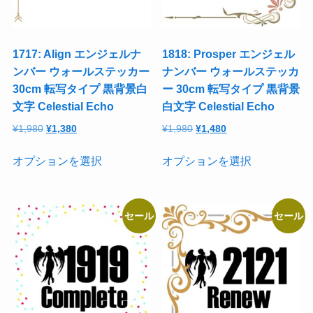
1717: Align エンジェルナ
1818: Prosper エンジェル
ンバー ウォールステッカー
ナンバー ウォールステッカ
30cm 転写タイプ 黒背景白
ー 30cm 転写タイプ 黒背景
文字 Celestial Echo
白文字 Celestial Echo
元
現
元
現
¥
1,980
¥
1,380
¥
1,980
¥
1,480
の
在
の
在
こ
こ
価
の
価
の
オプションを選択
オプションを選択
の
の
格
価
格
価
商
商
は
格
は
格
品
品
¥1,980
は
¥1,980
は
セール
セール
に
に
で
¥1,380
で
¥1,480
は
は
し
で
し
で
た。
す。
た。
す。
複
複
数
数
の
の
バ
バ