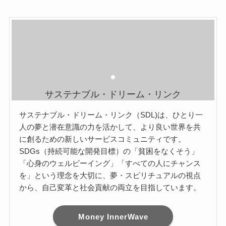
き
す
シ
シ
数
数
ま
ョ
ョ
の
の
す
ン
ン
バ
バ
は
は
リ
リ
商
商
エ
エ
品
品
ー
ー
ペ
ペ
シ
シ
ー
ー
ョ
ョ
サステナブル・ドリーム・リンク
ジ
ジ
ン
ン
か
か
が
が
サステナブル・ドリーム・リンク（SDL)は、ひとり一
人の夢と潜在意識の力を活かして、より良い世界を共
ら
ら
あ
あ
に創るための新しいサービスコミュニティです。
選
選
り
り
SDGs（持続可能な開発目標）の「貧困をなくそう」
択
択
ま
ま
「心身のウェルビーイング」「すべての人にチャンス
で
で
す。
す。
を」という理念を大切に、夢・スピリチュアルの視点
き
き
オ
オ
から、自己変革と社会貢献の両立を目指しています。
ま
ま
プ
プ
す
す
シ
シ
ョ
ョ
Money InnerWave