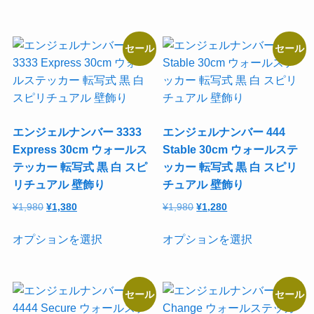
¥1,980
は
格
価
選
選
り
り
商
に
で
¥1,380
は
格
択
択
ま
ま
品
は
し
で
¥1,980
は
た。
す。
セール
セール
で
で
す。
す。
に
複
で
¥1,380
き
き
オ
オ
は
数
し
で
た。
す。
ま
ま
プ
プ
複
の
す
す
シ
シ
数
バ
ョ
ョ
の
リ
エンジェルナンバー 3333
エンジェルナンバー 444
ン
ン
バ
エ
Express 30cm ウォールス
Stable 30cm ウォールステ
は
は
リ
ー
テッカー 転写式 黒 白 スピ
ッカー 転写式 黒 白 スピリ
商
商
エ
シ
リチュアル 壁飾り
チュアル 壁飾り
品
品
ー
ョ
元
現
元
現
¥
1,980
¥
1,380
¥
1,980
¥
1,280
ペ
ペ
シ
ン
の
在
の
在
ー
ー
ョ
が
こ
こ
価
の
価
の
オプションを選択
オプションを選択
ジ
ジ
ン
あ
の
の
格
価
格
価
か
か
が
り
商
商
は
格
は
格
ら
ら
あ
ま
品
品
¥1,980
は
¥1,980
は
セール
セール
選
選
り
す。
に
に
で
¥1,380
で
¥1,280
択
択
し
で
し
で