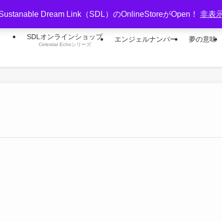
Sustanable Dream Link（SDL）のOnlineStoreがOpen！
非表
SDLオンラインショップ
エンジェルナンバー
夢の意味
Celestial Echoシリーズ