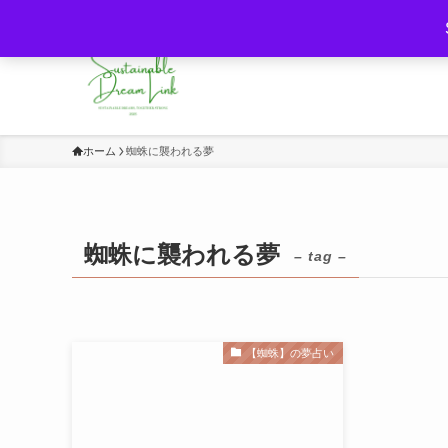
持続可能な未来と夢・意識の力をつなぐ
ホーム
蜘蛛に襲われる夢
蜘蛛に襲われる夢
– tag –
【蜘蛛】の夢占い