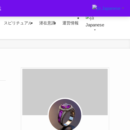
Japanese
示
▼
スピリチュアル
潜在意識
運営情報
Japanese
▼