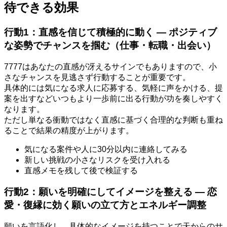
待できる効果
行動1：直感を信じて積極的に動く — ポジティブ
な姿勢でチャンスを掴む（仕事・転職・出会い）
7777はあなたの直感が冴えるサインでもありますので、小
さなチャンスを見逃さず行動することが重要です。
具体的には気になる求人に応募する、気軽に声をかける、提
案を出すなどいつもより一歩前に出る行動が功を奏しやすく
なります。
ただし単なる衝動ではなく直感に基づく合理的な判断も重ね
ることで結果の精度が上がります。
気になる案件や人に30分以内に連絡してみる
新しい挑戦の小さなリスクを受け入れる
直感メモを残して後で検証する
行動2：願いを明確にしてイメージを整える — 恋
愛・復縁に効く願いの立て方とエネルギー調整
願いを言語化し、具体的なイメージを持つことで天からのサ