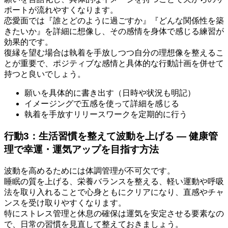
ポートが流れやすくなります。
恋愛面では『誰とどのように過ごすか』『どんな関係性を築
きたいか』を詳細に想像し、その感情を身体で感じる練習が
効果的です。
復縁を望む場合は執着を手放しつつ自分の理想像を整えるこ
とが重要で、ポジティブな感情と具体的な行動計画を併せて
持つと良いでしょう。
願いを具体的に書き出す（日時や状況も明記）
イメージングで五感を使って詳細を感じる
執着を手放すリリースワークを定期的に行う
行動3：生活習慣を整えて波動を上げる — 健康管
理で幸運・運気アップを目指す方法
波動を高めるためには体調管理が不可欠です。
睡眠の質を上げる、栄養バランスを整える、軽い運動や呼吸
法を取り入れることで心身ともにクリアになり、直感やチャ
ンスを受け取りやすくなります。
特にストレス管理と休息の確保は運気を安定させる要素なの
で、日常の習慣を見直して整えておきましょう。