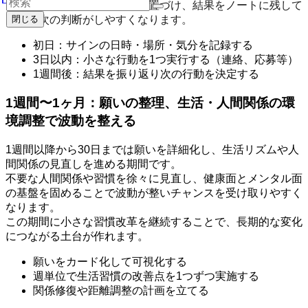
この期間は検証フェーズと位置づけ、結果をノートに残して
おくと次の判断がしやすくなります。
閉じる
初日：サインの日時・場所・気分を記録する
3日以内：小さな行動を1つ実行する（連絡、応募等）
1週間後：結果を振り返り次の行動を決定する
1週間〜1ヶ月：願いの整理、生活・人間関係の環
境調整で波動を整える
1週間以降から30日までは願いを詳細化し、生活リズムや人
間関係の見直しを進める期間です。
不要な人間関係や習慣を徐々に見直し、健康面とメンタル面
の基盤を固めることで波動が整いチャンスを受け取りやすく
なります。
この期間に小さな習慣改革を継続することで、長期的な変化
につながる土台が作れます。
願いをカード化して可視化する
週単位で生活習慣の改善点を1つずつ実施する
関係修復や距離調整の計画を立てる