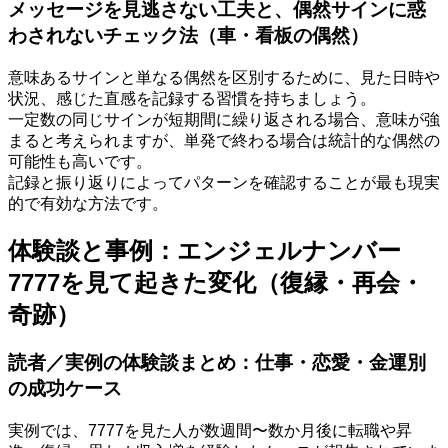
メッセージを見逃さない工夫と、偶然サインに惑
わされないチェック法（車・看板の偶然）
意味あるサインと単なる偶然を区別するために、見た日時や
状況、感じた直感を記録する習慣を持ちましょう。
一定数の同じサインが短期間に繰り返される場合、意味が強
まると考えられますが、単発で終わる場合は統計的な偶然の
可能性も高いです。
記録と振り返りによってパターンを確認することが最も現実
的で有効な方法です。
体験談と事例：エンジェルナンバー
7777を見て起きた変化（復縁・再会・
奇跡）
読者／実例の体験談まとめ：仕事・恋愛・金運別
の成功ケース
実例では、7777を見た人が数週間〜数か月後に転職や昇