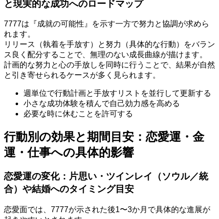
と現実的な成功へのロードマップ
7777は『成就の可能性』を示す一方で努力と協調が求めら
れます。
リリース（執着を手放す）と努力（具体的な行動）をバラン
ス良く配分することで、無理のない成長曲線が描けます。
計画的な努力と心の手放しを同時に行うことで、結果が自然
と引き寄せられるケースが多く見られます。
週単位で行動計画と手放すリストを並行して更新する
小さな成功体験を積んで自己効力感を高める
必要な時に休むことを許可する
行動別の効果と期間目安：恋愛運・金
運・仕事への具体的影響
恋愛運の変化：片思い・ツインレイ（ソウル／統
合）や結婚へのタイミング目安
恋愛面では、7777が示された後1〜3か月で具体的な進展が