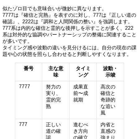
似たゾロ目でも意味合いが微妙に異なります。
7777は『確信と完熟』を表すのに対し、777は『正しい道の
確認』、2222は『調和と人間関係の整い』を強調します。
777系は内的な確信と霊的な後押しを示すことが多く、222
系は対外的な協調やパートナーシップの整備に関連すること
が多いです。
タイミング感や波動の違いを見分けるには、自分の現在の課
題や心の状態を照らし合わせると判断しやすくなります。
番号
主な意
タイミ
波動・
味
ング
示唆
7777
努力の
成果直
高次の
実り、
前〜成
確信と
霊的完
就期
奇跡的
熟
な追い
風
777
正しい
進むべ
内省と
道の確
き方向
直感の
認
の確立
強まり