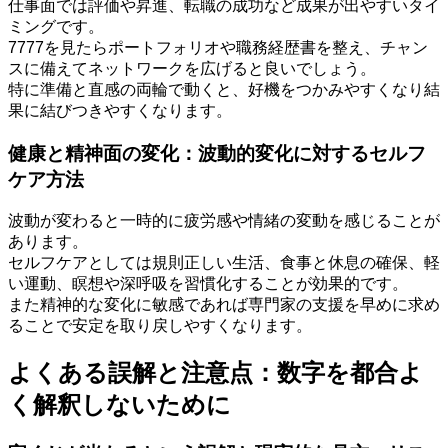
仕事面では評価や昇進、転職の成功など成果が出やすいタイ
ミングです。
7777を見たらポートフォリオや職務経歴書を整え、チャン
スに備えてネットワークを広げると良いでしょう。
特に準備と直感の両輪で動くと、好機をつかみやすくなり結
果に結びつきやすくなります。
健康と精神面の変化：波動的変化に対するセルフ
ケア方法
波動が変わると一時的に疲労感や情緒の変動を感じることが
あります。
セルフケアとしては規則正しい生活、食事と休息の確保、軽
い運動、瞑想や深呼吸を習慣化することが効果的です。
また精神的な変化に敏感であれば専門家の支援を早めに求め
ることで安定を取り戻しやすくなります。
よくある誤解と注意点：数字を都合よ
く解釈しないために