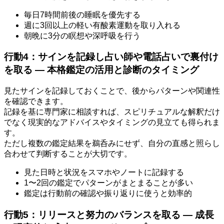
毎日7時間前後の睡眠を優先する
週に3回以上の軽い有酸素運動を取り入れる
朝晩に3分の瞑想や深呼吸を行う
行動4：サインを記録し占い師や電話占いで裏付け
を取る — 本格鑑定の活用と診断のタイミング
見たサインを記録しておくことで、後からパターンや関連性
を確認できます。
記録を基に専門家に相談すれば、スピリチュアルな解釈だけ
でなく現実的なアドバイスやタイミングの見立ても得られま
す。
ただし複数の鑑定結果を鵜呑みにせず、自分の直感と照らし
合わせて判断することが大切です。
見た日時と状況をスマホやノートに記録する
1〜2回の鑑定でパターンがまとまることが多い
鑑定は行動前の確認や振り返りに使うと効率的
行動5：リリースと努力のバランスを取る — 成長