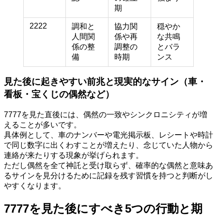
期
2222
調和と
協力関
穏やか
人間関
係や再
な共鳴
係の整
調整の
とバラ
備
時期
ンス
見た後に起きやすい前兆と現実的なサイン（車・
看板・宝くじの偶然など）
7777を見た直後には、偶然の一致やシンクロニシティが増
えることが多いです。
具体例として、車のナンバーや電光掲示板、レシートや時計
で同じ数字に出くわすことが増えたり、念じていた人物から
連絡が来たりする現象が挙げられます。
ただし偶然を全て神託と受け取らず、確率的な偶然と意味あ
るサインを見分けるために記録を残す習慣を持つと判断がし
やすくなります。
7777を見た後にすべき5つの行動と期