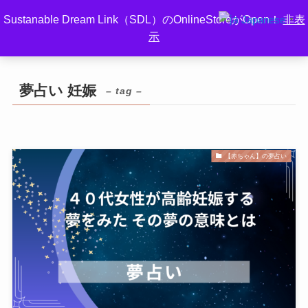
Sustanable Dream Link（SDL）のOnlineStoreがOpen！
非表
Japanese
▼
示
ホーム
夢占い 妊娠
夢占い 妊娠
– tag –
【赤ちゃん】の夢占い