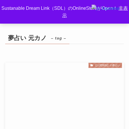
Sustanable Dream Link（SDL）のOnlineStoreがOpen！
非表
Japanese
▼
示
ホーム
夢占い 元カノ
夢占い 元カノ
– tag –
【人間関係】の夢占い