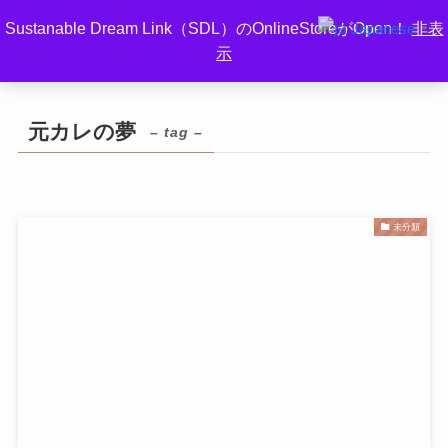
Sustanable Dream Link（SDL）のOnlineStoreがOpen！
非表
Japanese
▼
示
ホーム
元カレの夢
元カレの夢
– tag –
未分類