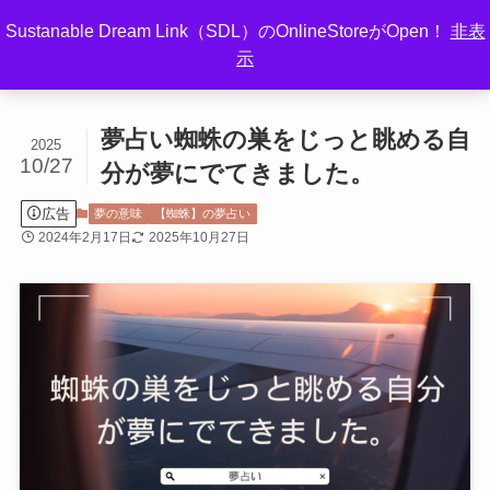
Sustanable Dream Link（SDL）のOnlineStoreがOpen！
非表
示
ホーム
夢の意味
【蜘蛛】の夢占い
夢占い蜘蛛の巣をじっと眺める自
2025
10/27
分が夢にでてきました。
広告
夢の意味
【蜘蛛】の夢占い
2024年2月17日
2025年10月27日