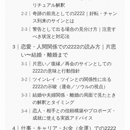
リチュアル解釈
奇跡の前兆としての2222｜好転・チャン
ス到来のサインとは
警告として出る場合の見分け方｜注意す
べき状況と対応法
恋愛・人間関係での2222の読み方｜片思
い〜結婚・離婚まで
片思い／復縁／再会のサインとしての
2222の意味と行動指針
ツインレイ・ツインとの関係性に出る
2222の示唆（運命／ソウルの視点）
結婚や夫婦関係・離婚の局面で見たとき
の解釈とタイミング
恋人・相手との信頼構築やプロポーズ・
成就に使える実践アドバイス
仕事・キャリア・お金（金運）での2222